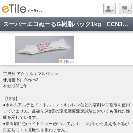
スーパーエコぬーるG樹脂パック1kg ECN3G-1KG
主成分:アクリルエマルジョン
使用量:約1.0kg/m2
有効期間:1年
【特徴】
●ホルムアルデヒド・トルエン・キシレンなどの溶剤や可塑剤を使用
していません。品確法5物質の環境濃度測定試験においても優れた性
能を示しています。
●接着剤に色(ライトグレー)がついており、目地部から見える下地が
目立ちにくく意匠性を損ねません。