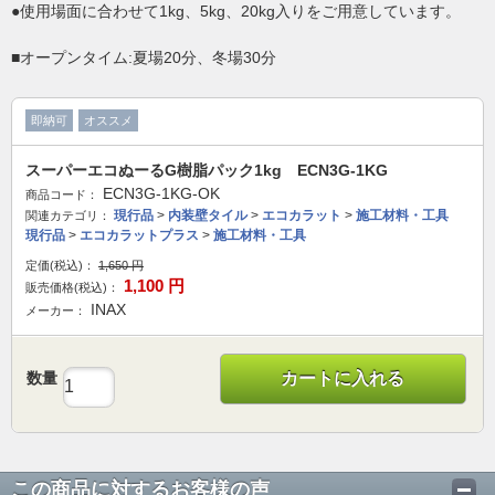
●使用場面に合わせて1kg、5kg、20kg入りをご用意しています。
■オープンタイム:夏場20分、冬場30分
即納可
オススメ
スーパーエコぬーるG樹脂パック1kg ECN3G-1KG
ECN3G-1KG-OK
商品コード：
現行品
>
内装壁タイル
>
エコカラット
>
施工材料・工具
関連カテゴリ：
現行品
>
エコカラットプラス
>
施工材料・工具
定価(税込)：
1,650
円
1,100
円
販売価格(税込)：
INAX
メーカー：
数量
カートに入れる
この商品に対するお客様の声