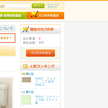
パスワードを
記憶
忘れた方
について
合計数量：
0
商品金額：
0円
第1位
INAX フェイ
ブ 二丁掛平
FAB-2...
第2位
INAX リーリッ
ク100 ブライト
釉 ...