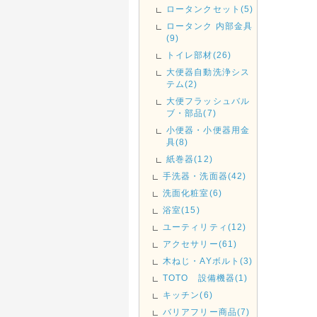
ロータンクセット(5)
ロータンク 内部金具
(9)
トイレ部材(26)
大便器自動洗浄シス
テム(2)
大便フラッシュバル
ブ・部品(7)
小便器・小便器用金
具(8)
紙巻器(12)
手洗器・洗面器(42)
洗面化粧室(6)
浴室(15)
ユーティリティ(12)
アクセサリー(61)
木ねじ・AYボルト(3)
TOTO 設備機器(1)
キッチン(6)
バリアフリー商品(7)