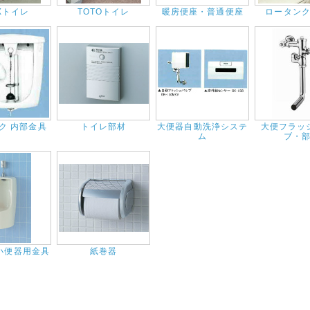
AXトイレ
TOTOトイレ
暖房便座・普通便座
ロータン
ク 内部金具
トイレ部材
大便器自動洗浄システ
大便フラッ
ム
ブ・
小便器用金具
紙巻器