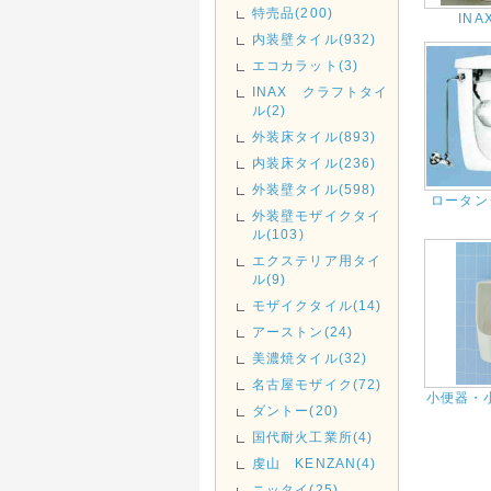
特売品(200)
IN
内装壁タイル(932)
エコカラット(3)
INAX クラフトタイ
ル(2)
外装床タイル(893)
内装床タイル(236)
外装壁タイル(598)
ロータン
外装壁モザイクタイ
ル(103)
エクステリア用タイ
ル(9)
モザイクタイル(14)
アーストン(24)
美濃焼タイル(32)
名古屋モザイク(72)
小便器・
ダントー(20)
国代耐火工業所(4)
虔山 KENZAN(4)
ニッタイ(25)