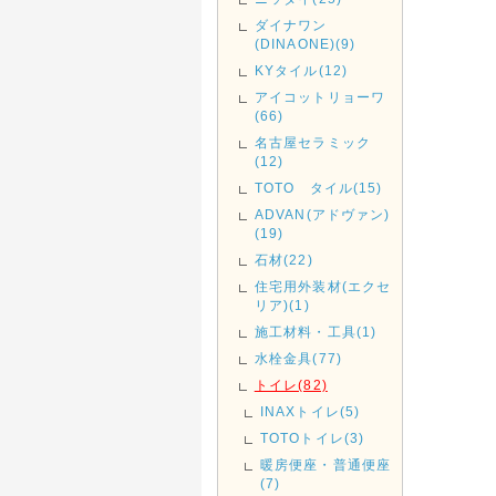
ダイナワン
(DINAONE)(9)
KYタイル(12)
アイコットリョーワ
(66)
名古屋セラミック
(12)
TOTO タイル(15)
ADVAN(アドヴァン)
(19)
石材(22)
住宅用外装材(エクセ
リア)(1)
施工材料・工具(1)
水栓金具(77)
トイレ(82)
INAXトイレ(5)
TOTOトイレ(3)
暖房便座・普通便座
(7)