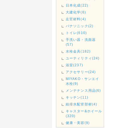
日本化成(22)
大建化学(6)
左官材料(4)
パナソニック(2)
トイレ(610)
手洗い器・洗面器
(57)
水栓金具(182)
ユーティリティ(24)
浴室(237)
アクセサリー(24)
MIYAKO・サンエイ
水栓(9)
メンテナンス用品(6)
キッチン(11)
給排水配管部材(4)
キャスター&ホイール
(320)
健康・美容(9)