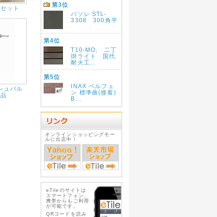
第3位
クセット
パソレ STL-
3308 300角平
第4位
T10-MO, 二丁
掛ライト 国代
耐火工...
第5位
INAX ベルフェ
シュバル
ン 標準曲(接着)
部品
B...
オンラインショッピングモー
ルに出店中！
eTileのサイトは
スマートフォン、
携帯からもご利用
が可能です。
QRコードを読み