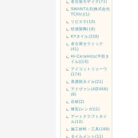
名古屋モザイク(71)
SWANTILE(株式会社
TChic)(1)
リビエラ(13)
杉浦製陶(18)
KYタイル(218)
名古屋セラミック
(41)
Hi-Ceramics(平田タ
イル)(16)
アイコットリョーワ
(174)
美濃焼タイル(21)
アドヴァン(ADVAN)
(8)
石材(2)
煉瓦(レンガ)(1)
アートクラフトタイ
ル(12)
施工材料・工具(189)
タイルメント(11)