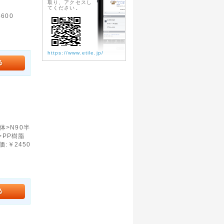
取り、アクセスし
てください。
600
https://www.etile.jp/
体>N90半
>PP樹脂
:￥2450