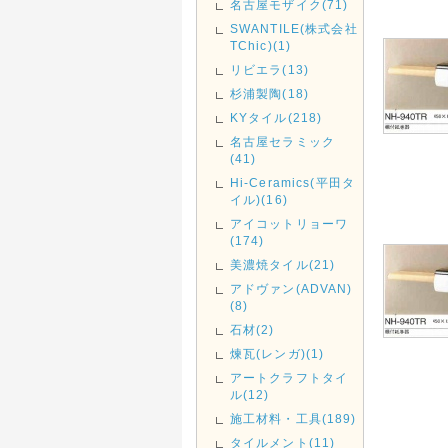
名古屋モザイク(71)
SWANTILE(株式会社
TChic)(1)
リビエラ(13)
杉浦製陶(18)
KYタイル(218)
名古屋セラミック
(41)
Hi-Ceramics(平田タ
イル)(16)
アイコットリョーワ
(174)
美濃焼タイル(21)
アドヴァン(ADVAN)
(8)
石材(2)
煉瓦(レンガ)(1)
アートクラフトタイ
ル(12)
施工材料・工具(189)
タイルメント(11)