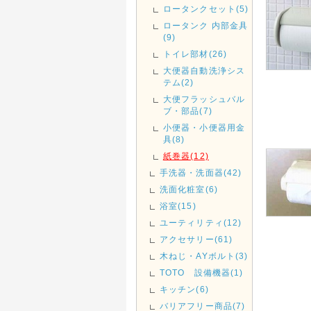
ロータンクセット(5)
ロータンク 内部金具
(9)
トイレ部材(26)
大便器自動洗浄シス
テム(2)
大便フラッシュバル
ブ・部品(7)
小便器・小便器用金
具(8)
紙巻器(12)
手洗器・洗面器(42)
洗面化粧室(6)
浴室(15)
ユーティリティ(12)
アクセサリー(61)
木ねじ・AYボルト(3)
TOTO 設備機器(1)
キッチン(6)
バリアフリー商品(7)