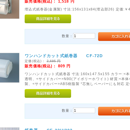
販売価格(税込)：
1,518
円
埋込式紙巻器(金属製) 寸法:156x131x84(埋込部26) 定価:￥4
数量：
ワンハンドカット式紙巻器 CF-72D
定価(税込)：
2,695
円
販売価格(税込)：
809
円
ワンハンドカット式紙巻器 寸法:160x147.5x155 カラー:<本
透明、<サイドカバー>N90(アイボリーホワイト) 材質:<本体
製、<サイドカバー>ABS樹脂製 *芯無しペーパーにも対応 定価
数量：