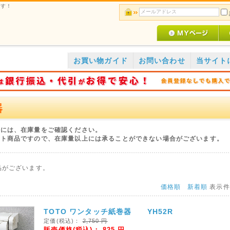
です！
お買い物ガイド
お問い合わせ
当サイト
器
際には、在庫量をご確認ください。
ット商品ですので、在庫量以上には承ることができない場合がございます。
品がございます。
価格順
新着順
表示
TOTO ワンタッチ紙巻器 YH52R
定価(税込)：
2,750
円
販売価格(税込)：
825
円