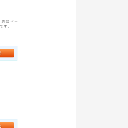
質:陶器 ペー
)です。