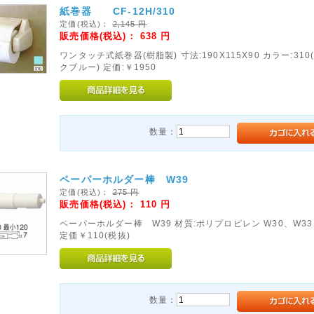
紙巻器 CF-12H/310
定価(税込)：
2,145
円
販売価格(税込)：
638
円
ワンタッチ式紙巻器(樹脂製) 寸法:190X115X90 カラー:31
クブルー) 定価:￥1950
数量：
ペーパーホルダー棒 W39
定価(税込)：
275
円
販売価格(税込)：
110
円
ペーパーホルダー棒 W39 材質:ポリプロピレン W30、W33
定価￥110(税抜)
数量：