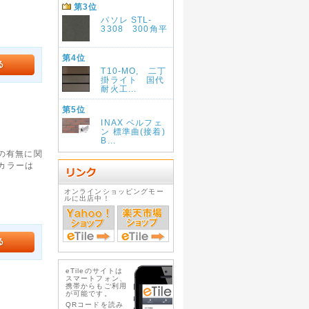
第3位
パソレ STL-
3308 300角平
第4位
T10-MO, 二丁
掛ライト 国代
耐火工...
第5位
INAX ベルフェ
ン 標準曲(接着)
B...
芯の有無に関
*カラーは
オンラインショッピングモー
ルに出店中！
eTileのサイトは
スマートフォン、
携帯からもご利用
が可能です。
QRコードを読み