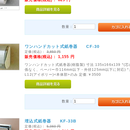
数量：
ワンハンドカット式紙巻器 CF-30
定価(税込)：
3,850
円
販売価格(税込)：
1,155
円
ワンハンドカット式紙巻器(樹脂製) 寸法:135x166x139 *(
係なく、ペーパー巾114mm以下・外径125mm以下に対応) 
L12(アイボリー)<本体部>のみ 定価:￥3500
数量：
埋込式紙巻器 KF-33B
定価(税込)：
5,060
円