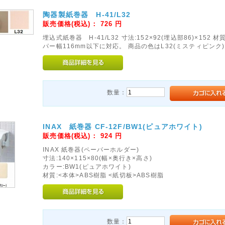
陶器製紙巻器 H-41/L32
販売価格(税込)：
726
円
埋込式紙巻器 H-41/L32 寸法:152×92(埋込部86)×152 材
パー幅116mm以下に対応。 商品の色はL32(ミスティピンク
数量：
INAX 紙巻器 CF-12F/BW1(ピュアホワイト)
販売価格(税込)：
924
円
INAX 紙巻器(ペーパーホルダー)
寸法:140×115×80(幅×奥行き×高さ)
カラー:BW1(ピュアホワイト)
材質:<本体>ABS樹脂 <紙切板>ABS樹脂
数量：