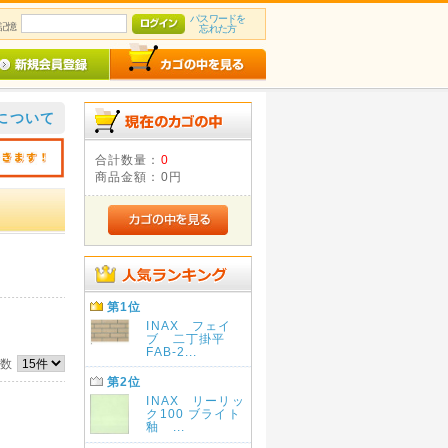
パスワードを
記憶
忘れた方
について
合計数量：
0
商品金額：
0円
第1位
INAX フェイ
ブ 二丁掛平
FAB-2...
件数
第2位
INAX リーリッ
ク100 ブライト
釉 ...