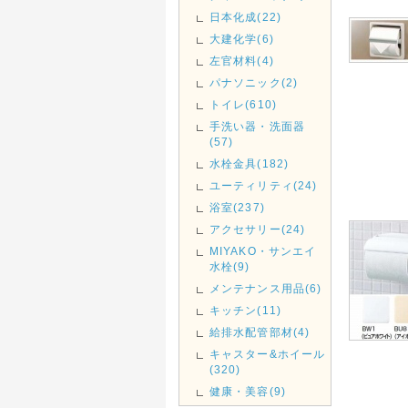
日本化成(22)
大建化学(6)
左官材料(4)
パナソニック(2)
トイレ(610)
手洗い器・洗面器
(57)
水栓金具(182)
ユーティリティ(24)
浴室(237)
アクセサリー(24)
MIYAKO・サンエイ
水栓(9)
メンテナンス用品(6)
キッチン(11)
給排水配管部材(4)
キャスター&ホイール
(320)
健康・美容(9)