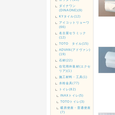
ダイナワン
(DINAONE)(9)
KYタイル(12)
アイコットリョーワ
(66)
名古屋セラミック
(12)
TOTO タイル(15)
ADVAN(アドヴァン)
(19)
石材(22)
住宅用外装材(エクセ
リア)(1)
施工材料・工具(1)
水栓金具(77)
トイレ(82)
INAXトイレ(5)
TOTOトイレ(3)
暖房便座・普通便座
(7)