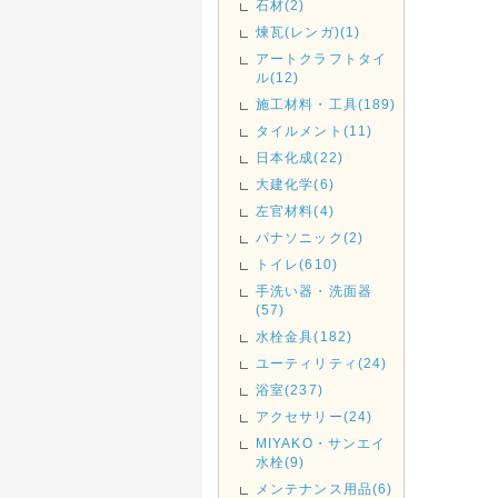
石材(2)
煉瓦(レンガ)(1)
アートクラフトタイ
ル(12)
施工材料・工具(189)
タイルメント(11)
日本化成(22)
大建化学(6)
左官材料(4)
パナソニック(2)
トイレ(610)
手洗い器・洗面器
(57)
水栓金具(182)
ユーティリティ(24)
浴室(237)
アクセサリー(24)
MIYAKO・サンエイ
水栓(9)
メンテナンス用品(6)