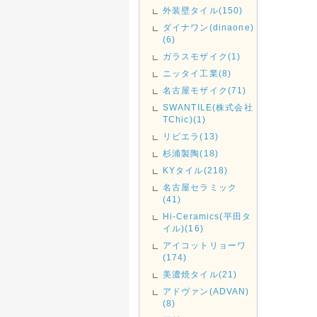
外装壁タイル(150)
ダイナワン(dinaone)
(6)
ガラスモザイク(1)
ニッタイ工業(8)
名古屋モザイク(71)
SWANTILE(株式会社
TChic)(1)
リビエラ(13)
杉浦製陶(18)
KYタイル(218)
名古屋セラミック
(41)
Hi-Ceramics(平田タ
イル)(16)
アイコットリョーワ
(174)
美濃焼タイル(21)
アドヴァン(ADVAN)
(8)