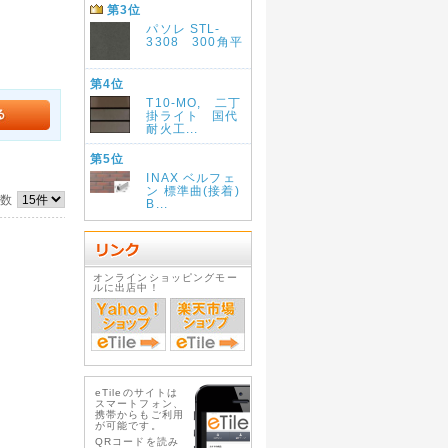
第3位
パソレ STL-
3308 300角平
第4位
T10-MO, 二丁
掛ライト 国代
耐火工...
第5位
INAX ベルフェ
ン 標準曲(接着)
件数
B...
オンラインショッピングモー
ルに出店中！
eTileのサイトは
スマートフォン、
携帯からもご利用
が可能です。
QRコードを読み