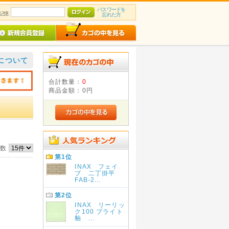
パスワードを
記憶
忘れた方
について
合計数量：
0
商品金額：
0円
件数
第1位
INAX フェイ
ブ 二丁掛平
FAB-2...
第2位
INAX リーリッ
ク100 ブライト
釉 ...