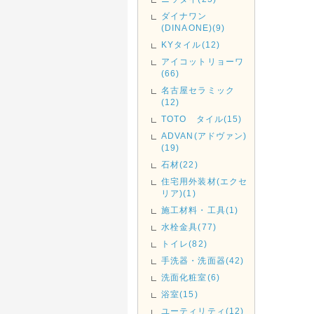
ダイナワン
(DINAONE)(9)
KYタイル(12)
アイコットリョーワ
(66)
名古屋セラミック
(12)
TOTO タイル(15)
ADVAN(アドヴァン)
(19)
石材(22)
住宅用外装材(エクセ
リア)(1)
施工材料・工具(1)
水栓金具(77)
トイレ(82)
手洗器・洗面器(42)
洗面化粧室(6)
浴室(15)
ユーティリティ(12)