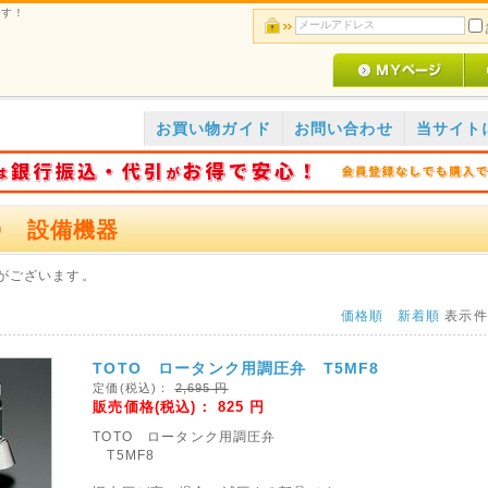
です！
お買い物ガイド
お問い合わせ
当サイト
O 設備機器
がございます。
価格順
新着順
表示
TOTO ロータンク用調圧弁 T5MF8
定価(税込)：
2,695
円
販売価格(税込)：
825
円
TOTO ロータンク用調圧弁
T5MF8