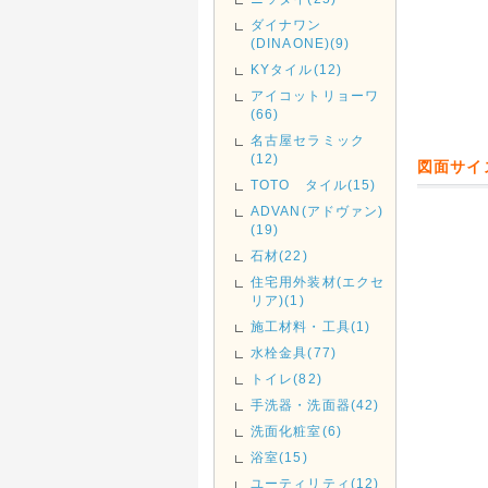
ダイナワン
(DINAONE)(9)
KYタイル(12)
アイコットリョーワ
(66)
名古屋セラミック
(12)
図面サイ
TOTO タイル(15)
ADVAN(アドヴァン)
(19)
石材(22)
住宅用外装材(エクセ
リア)(1)
施工材料・工具(1)
水栓金具(77)
トイレ(82)
手洗器・洗面器(42)
洗面化粧室(6)
浴室(15)
ユーティリティ(12)