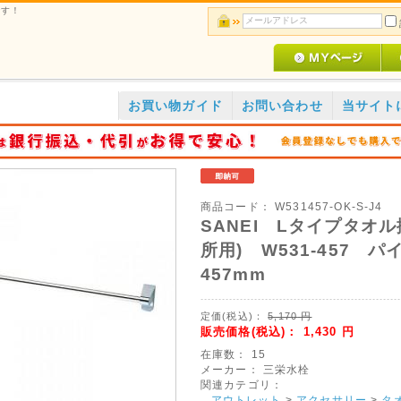
です！
お買い物ガイド
お問い合わせ
当サイト
商品コード：
W531457-OK-S-J4
SANEI Lタイプタオル
所用) W531-457 パ
457mm
定価(税込)：
5,170
円
販売価格(税込)：
1,430
円
在庫数：
15
メーカー：
三栄水栓
関連カテゴリ：
アウトレット
>
アクセサリー
>
タ