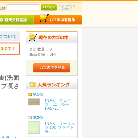
パスワードを
記憶
忘れた方
について
合計数量：
0
商品金額：
0円
掛(洗面
イプ長さ
第1位
INAX フェイ
ブ 二丁掛平
FAB-2...
第2位
INAX リーリッ
ク100 ブライト
釉 ...
オル掛け・