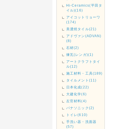
Hi-Ceramics(平田タ
イル)(16)
アイコットリョーワ
(174)
美濃焼タイル(21)
アドヴァン(ADVAN)
(8)
石材(2)
煉瓦(レンガ)(1)
アートクラフトタイ
ル(12)
施工材料・工具(189)
タイルメント(11)
日本化成(22)
大建化学(6)
左官材料(4)
パナソニック(2)
トイレ(610)
手洗い器・洗面器
(57)