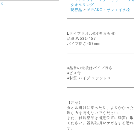
する
タオルリング
現行品
>
MIYAKO・サンエイ水栓
Lタイプタオル掛(洗面所用)
品番:W531-457
パイプ長さ457mm
●品番の最後はパイプ長さ
●ビス付
●材質 パイプ:ステンレス
【注意】
タオル掛けに乗ったり、よりかかった
理な力を与えないでください。
また、付属部品は指定位置に確実に取
ください。器具破損やケガをする恐れ
す。