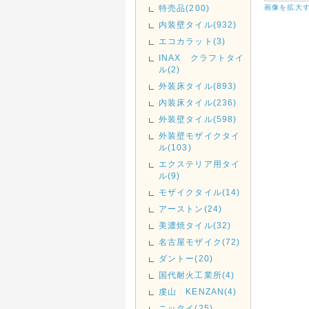
特売品(200)
画像を拡大
内装壁タイル(932)
エコカラット(3)
INAX クラフトタイ
ル(2)
外装床タイル(893)
内装床タイル(236)
外装壁タイル(598)
外装壁モザイクタイ
ル(103)
エクステリア用タイ
ル(9)
モザイクタイル(14)
アーストン(24)
美濃焼タイル(32)
名古屋モザイク(72)
ダントー(20)
国代耐火工業所(4)
虔山 KENZAN(4)
ニッタイ(25)