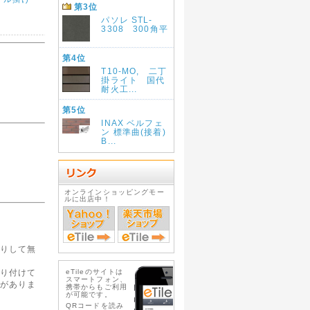
第3位
パソレ STL-
3308 300角平
第4位
T10-MO, 二丁
掛ライト 国代
耐火工...
第5位
INAX ベルフェ
ン 標準曲(接着)
B...
オンラインショッピングモー
ルに出店中！
りして無
eTileのサイトは
り付けて
スマートフォン、
がありま
携帯からもご利用
が可能です。
QRコードを読み