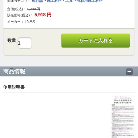
現行品
>
施工材料・工具
>
石材用施工材料
関連カテゴリ：
定価(税込)：
9,240
円
5,918
円
販売価格(税込)：
INAX
メーカー：
数量
カートに入れる
商品情報
使用説明書