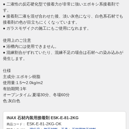
● 二液性の反応硬化型で接着力が非常に強いエポキシ系接着剤で
す。
● 接着剤二液を混ぜ合わせた後、淡い灰色になり、白色系石材でも
接着剤の色が目立ちにくくなっています。
● ガラスモザイクの施工にもご使用になれます。
使用上のご注意
● 浴槽内には使用できません。
● 混練割合がずれていたり、混練不足の場合は石材への染み込みが
発生します。
仕様
主成分:エポキシ樹脂
使用量:1.5〜2.0kg/m2
有効期間:1年
オープンタイム:夏場30分、冬場60分
色:灰白色
INAX 石材内装用接着剤 ESK-E-81-2KG
ESK-E-81-2KG-OK
商品コード：