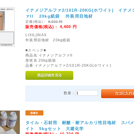
イナメジアルファ2/101R-20KG(ホワイト) イナ
ァII 20kg紙袋 外装用目地材
定価(税込)：
9,020
円
販売価格(税込)：
4,400
円
LIXIL|INAX
外装用目地材 20kg紙袋
■スペック■
商品名:イナメジアルファII
形状名:20kg紙袋
品番:イナメジアルファ2/101R-20KG(ホワイト)
数量：
タイル・石材用 耐酸・耐アルカリ性目地材 スパメ
イト 5kgセット 大建化学