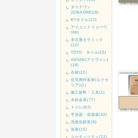
ダイナワン
(DINAONE)(9)
KYタイル(12)
アイコットリョーワ
(66)
名古屋セラミック
(12)
TOTO タイル(15)
ADVAN(アドヴァン)
(19)
石材(22)
住宅用外装材(エクセ
リア)(1)
施工材料・工具(1)
水栓金具(77)
トイレ(82)
手洗器・洗面器(42)
洗面化粧室(6)
浴室(15)
ユーティリティ(12)