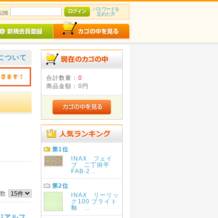
パスワードを
記憶
忘れた方
について
合計数量：
0
商品金額：
0円
第1位
INAX フェイ
ブ 二丁掛平
FAB-2...
第2位
件数
INAX リーリッ
ク100 ブライト
釉 ...
メジアルフ