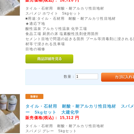
販売価格(税込)：
16,720
円
タイル・石材用 耐酸・耐アルカリ性目地材
スパメジ ホワイト 5kgセット
■用途:タイル・石材用 耐酸・耐アルカリ性目地材
★適応下地
酸性温泉 アルカリ性温泉 化学工場
食品工場 厨房の床 塩素酸性洗剤使用箇所
セメント目地で問題の起きる箇所 プール等消毒剤に浸される
材等で浸される洗車場
目地の補修
数量：
タイル・石材用 耐酸・耐アルカリ性目地材 スパメ
ー 5kgセット 大建化学
販売価格(税込)：
15,312
円
タイル・石材用 耐酸・耐アルカリ性目地材
スパメジ グレー 5kgセット