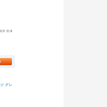
箇所 防凍
ジ グレ