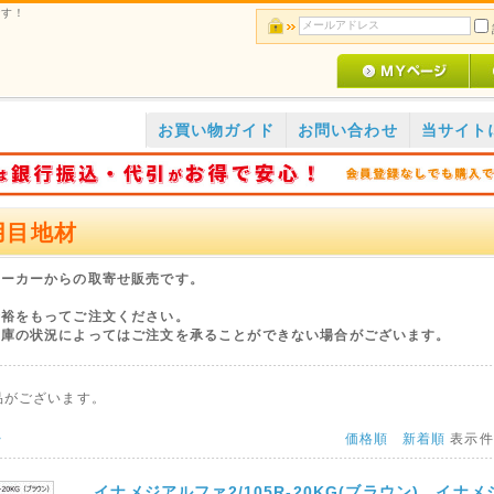
です！
お買い物ガイド
お問い合わせ
当サイト
用目地材
メーカーからの取寄せ販売です。
余裕をもってご注文ください。
在庫の状況によってはご注文を承ることができない場合がございます。
品がございます。
>
価格順
新着順
表示
イナメジアルファ2/105R-20KG(ブラウン) イナ