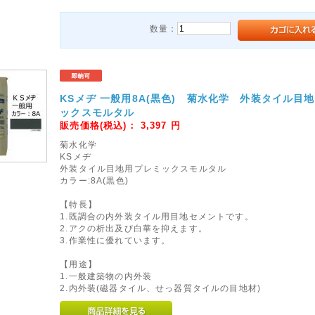
数量：
KSメヂ 一般用8A(黒色) 菊水化学 外装タイル目
ックスモルタル
販売価格(税込)：
3,397
円
菊水化学
KSメヂ
外装タイル目地用プレミックスモルタル
カラー:8A(黒色)
【特長】
1.既調合の内外装タイル用目地セメントです。
2.アクの析出及び白華を抑えます。
3.作業性に優れています。
【用途】
1.一般建築物の内外装
2.内外装(磁器タイル、せっ器質タイルの目地材)