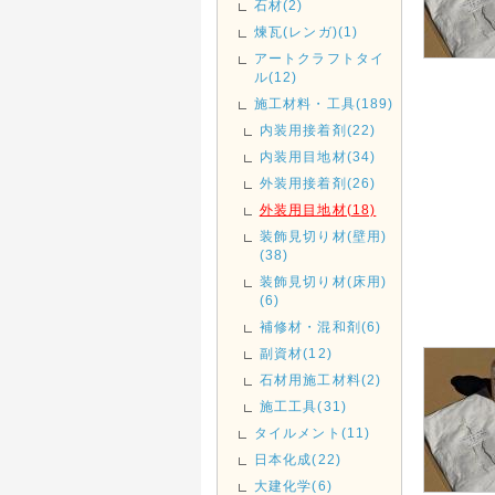
石材(2)
煉瓦(レンガ)(1)
アートクラフトタイ
ル(12)
施工材料・工具(189)
内装用接着剤(22)
内装用目地材(34)
外装用接着剤(26)
外装用目地材(18)
装飾見切り材(壁用)
(38)
装飾見切り材(床用)
(6)
補修材・混和剤(6)
副資材(12)
石材用施工材料(2)
施工工具(31)
タイルメント(11)
日本化成(22)
大建化学(6)