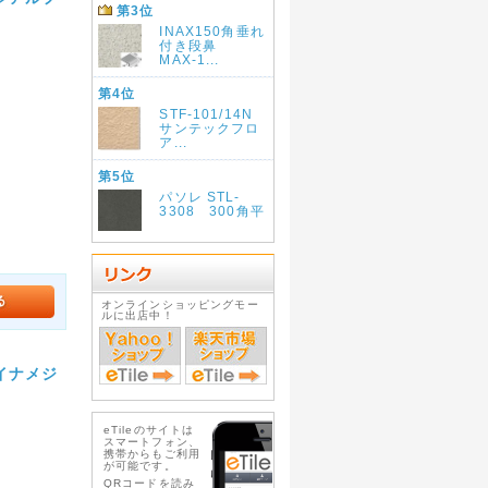
第3位
INAX150角垂れ
付き段鼻
MAX-1...
第4位
STF-101/14N
サンテックフロ
ア...
第5位
パソレ STL-
3308 300角平
オンラインショッピングモー
ルに出店中！
 イナメジ
eTileのサイトは
スマートフォン、
携帯からもご利用
が可能です。
QRコードを読み