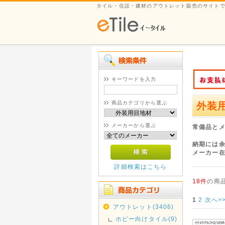
タイル・住設・建材のアウトレット販売のサイト
キーワードを入力
商品カテゴリから選ぶ
外装
メーカーから選ぶ
常備品と
納期には
メーカー
詳細検索はこちら
18件
の商
1
2
次へ>
アウトレット(3406)
ホビー向けタイル(9)