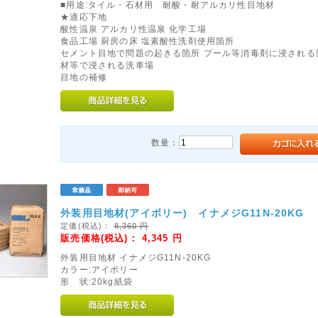
■用途:タイル・石材用 耐酸・耐アルカリ性目地材
★適応下地
酸性温泉 アルカリ性温泉 化学工場
食品工場 厨房の床 塩素酸性洗剤使用箇所
セメント目地で問題の起きる箇所 プール等消毒剤に浸される
材等で浸される洗車場
目地の補修
数量：
外装用目地材(アイボリー) イナメジG11N-20KG
定価(税込)：
8,360
円
販売価格(税込)：
4,345
円
外装用目地材 イナメジG11N-20KG
カラー:アイボリー
形 状:20kg紙袋