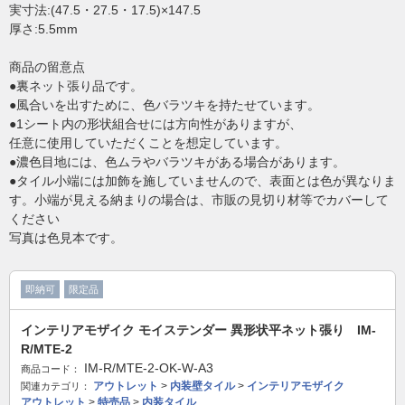
実寸法:(47.5・27.5・17.5)×147.5
厚さ:5.5mm
商品の留意点
●裏ネット張り品です。
●風合いを出すために、色バラツキを持たせています。
●1シート内の形状組合せには方向性がありますが、
任意に使用していただくことを想定しています。
●濃色目地には、色ムラやバラツキがある場合があります。
●タイル小端には加飾を施していませんので、表面とは色が異なりま
す。小端が見える納まりの場合は、市販の見切り材等でカバーして
ください
写真は色見本です。
即納可
限定品
インテリアモザイク モイステンダー 異形状平ネット張り IM-
R/MTE-2
IM-R/MTE-2-OK-W-A3
商品コード：
アウトレット
>
内装壁タイル
>
インテリアモザイク
関連カテゴリ：
アウトレット
>
特売品
>
内装タイル