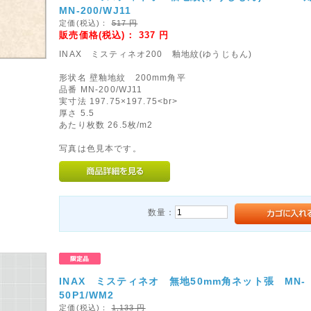
MN‐200/WJ11
定価(税込)：
517
円
販売価格(税込)：
337
円
INAX ミスティネオ200 釉地紋(ゆうじもん)
形状名 壁釉地紋 200mm角平
品番 MN‐200/WJ11
実寸法 197.75×197.75<br>
厚さ 5.5
あたり枚数 26.5枚/m2
写真は色見本です。
数量：
INAX ミスティネオ 無地50mm角ネット張 MN-
50P1/WM2
定価(税込)：
1,133
円