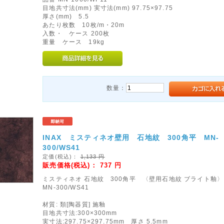
目地共寸法(mm) 実寸法(mm) 97.75×97.75
厚さ(mm) 5.5
あたり枚数 10枚/m・20m
入数・ ケース 200枚
重量 ケース 19kg
数量：
INAX ミスティネオ壁用 石地紋 300角平 MN-
300/WS41
定価(税込)：
1,133
円
販売価格(税込)：
737
円
ミスティネオ 石地紋 300角平 〈壁用石地紋 ブライト釉〉
MN-300/WS41
材質: 類[陶器質] 施釉
目地共寸法:300×300mm
実寸法:297.75×297.75mm 厚さ 5.5mm