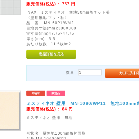
販売価格(税込)：
737
円
INAX ミスティネオ 無地50mm角ネット張
〈壁用無地 マット釉〉
品 番: MN-50P1/WM2
目地共寸法(mm):300X300
実寸法(mm)47.75×47.75
厚さ(mm) 5.5
あたり枚数 11.5枚/m2
数量：
ミスティネオ 壁用 MN-1060/WP11 無地100m
販売価格(税込)：
84
円
ミスティネオ 壁用 無地
形状名 壁無地100mm角片面取
品番 MN-1060/WP11