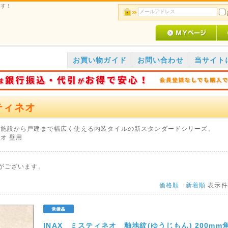
です！
お買い物ガイド
お問い合わせ
当サイト
ティネオ
共施設から戸建まで幅広く使える内装タイルの新スタンダードシリーズ。
オ 壁用
がございます。
価格順
新着順
表示
INAX ミスティネオ 釉地紋(ゆうじもん) 200mm