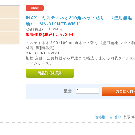
INAX ミスティネオ310角ネット貼り 〈壁用無地
釉〉 MN-310NET/WM11
定価(税込)：
1,034
円
販売価格(税込)：
672
円
ミスティネオ 300×100mm角ネット張り〈壁用無地 マット
材質: 類[陶器質]
MN-310NET/WM11
施釉 店舗・公共施設から戸建まで幅広く使える内装タイルの
ードシリーズ。
数量：
価格順
新着順
表示