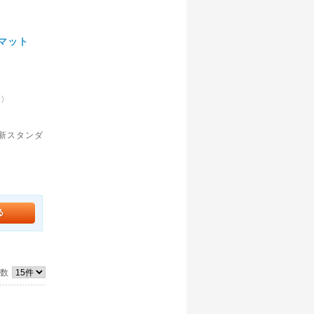
 マット
釉〉
新スタンダ
件数