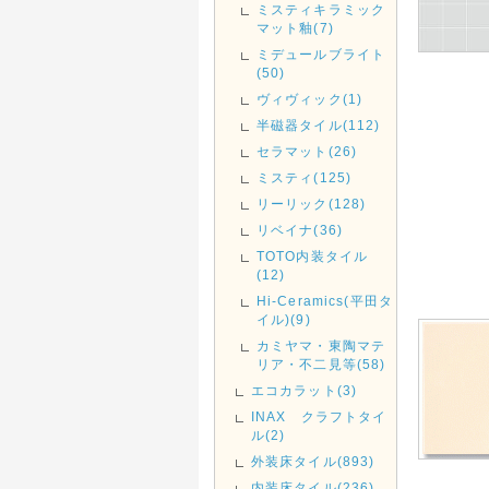
ミスティキラミック
マット釉(7)
ミデュールブライト
(50)
ヴィヴィック(1)
半磁器タイル(112)
セラマット(26)
ミスティ(125)
リーリック(128)
リベイナ(36)
TOTO内装タイル
(12)
Hi-Ceramics(平田タ
イル)(9)
カミヤマ・東陶マテ
リア・不二見等(58)
エコカラット(3)
INAX クラフトタイ
ル(2)
外装床タイル(893)
内装床タイル(236)