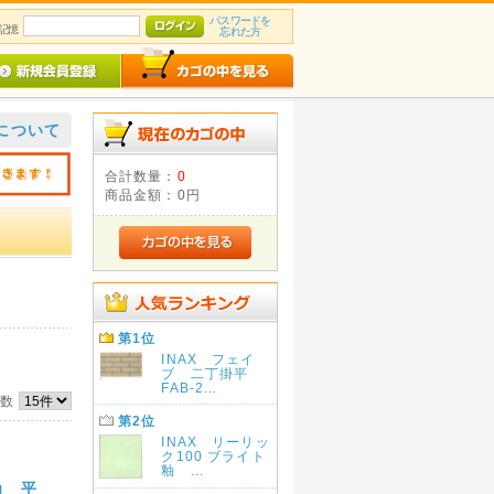
パスワードを
記憶
忘れた方
について
合計数量：
0
商品金額：
0円
第1位
INAX フェイ
ブ 二丁掛平
FAB-2...
件数
第2位
INAX リーリッ
ク100 ブライト
釉 ...
角 平