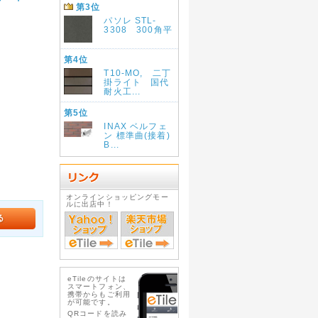
第3位
パソレ STL-
3308 300角平
第4位
T10-MO, 二丁
掛ライト 国代
耐火工...
第5位
INAX ベルフェ
ン 標準曲(接着)
B...
オンラインショッピングモー
ルに出店中！
eTileのサイトは
スマートフォン、
携帯からもご利用
が可能です。
QRコードを読み