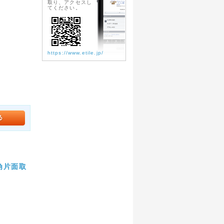
取り、アクセスし
てください。
https://www.etile.jp/
m角片面取