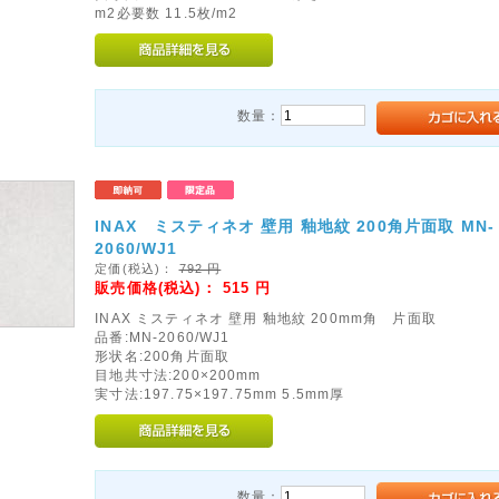
m2必要数 11.5枚/m2
数量：
INAX ミスティネオ 壁用 釉地紋 200角片面取 MN-
2060/WJ1
定価(税込)：
792
円
販売価格(税込)：
515
円
INAX ミスティネオ 壁用 釉地紋 200mm角 片面取
品番:MN-2060/WJ1
形状名:200角片面取
目地共寸法:200×200mm
実寸法:197.75×197.75mm 5.5mm厚
数量：