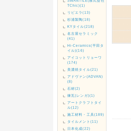
SWANTILE(株式会社
TChic)(1)
リビエラ(13)
杉浦製陶(18)
KYタイル(218)
名古屋セラミック
(41)
Hi-Ceramics(平田タ
イル)(16)
アイコットリョーワ
(174)
美濃焼タイル(21)
アドヴァン(ADVAN)
(8)
石材(2)
煉瓦(レンガ)(1)
アートクラフトタイ
ル(12)
施工材料・工具(189)
タイルメント(11)
日本化成(22)