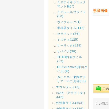
ミスティキラミック
マット釉(7)
形状画像
ミデュールブライト
(50)
ヴィヴィック(1)
半磁器タイル(112)
セラマット(26)
ミスティ(125)
リーリック(128)
リベイナ(36)
TOTO内装タイル
(12)
Hi-Ceramics(平田タ
イル)(9)
カミヤマ・東陶マテ
リア・不二見等(58)
エコカラット(3)
INAX クラフトタイ
ル(2)
外装床タイル(893)
この商品
内装床タイル(236)