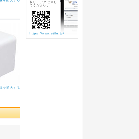
像を拡大する
取り、アクセスし
てください。
https://www.etile.jp/
像を拡大する