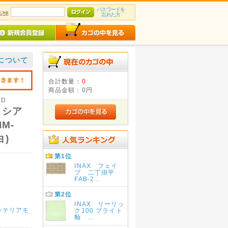
パスワードを
記憶
忘れた方
について
合計数量：
0
商品金額：
0円
KD
リシア
M-
白)
第1位
INAX フェイ
ブ 二丁掛平
FAB-2...
第2位
INAX リーリッ
ンテリアモ
ク100 ブライト
釉 ...