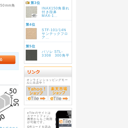
第3位
50mm角
INAX150角垂れ
付き段鼻
MAX-1...
第4位
STF-101/14N
サンテックフロ
ア...
第5位
パソレ STL-
3308 300角平
オンラインショッピングモー
ルに出店中！
eTileのサイトは
スマートフォン、
携帯からもご利用
が可能です。
QRコードを読み