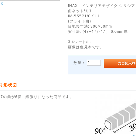
する
INAX インテリアモザイク シリシア 
曲ネット張り
IM-555P1/CK1H
(ブライト白)
目地共寸法: 300×50mm
実寸法: (47+47)×47、 6.0mm厚
3.4シート/m
画像は色見本です。
数量：
り形状図
7)×47の曲が6個 紙張りになった商品です。