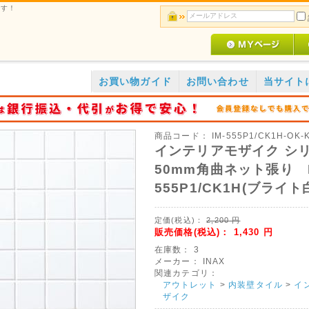
です！
お買い物ガイド
お問い合わせ
当サイト
商品コード：
IM-555P1/CK1H-OK-
インテリアモザイク シ
50mm角曲ネット張り I
555P1/CK1H(ブライト
定価(税込)：
2,200
円
販売価格(税込)：
1,430
円
在庫数：
3
メーカー：
INAX
関連カテゴリ：
アウトレット
>
内装壁タイル
>
イ
ザイク