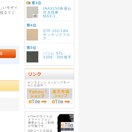
第3位
しいモザイ
INAX150角垂れ
付き段鼻
役立てく
MAX-1...
第4位
STF-101/14N
サンテックフロ
ア...
第5位
パソレ STL-
3308 300角平
オンラインショッピングモー
ルに出店中！
eTileのサイトは
スマートフォン、
携帯からもご利用
が可能です。
QRコードを読み