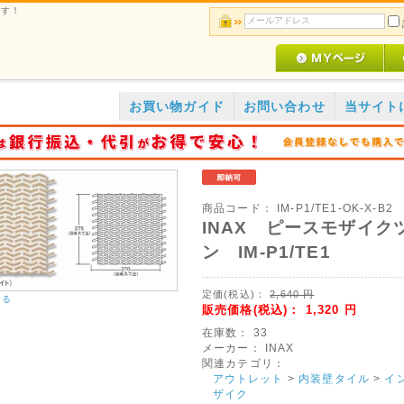
です！
お買い物ガイド
お問い合わせ
当サイト
商品コード：
IM-P1/TE1-OK-X-B2
INAX ピースモザイク
ン IM-P1/TE1
定価(税込)：
2,640
円
する
販売価格(税込)：
1,320
円
在庫数：
33
メーカー：
INAX
関連カテゴリ：
アウトレット
>
内装壁タイル
>
イ
ザイク