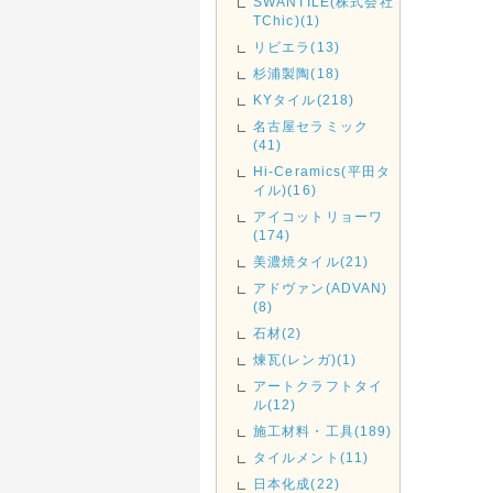
SWANTILE(株式会社
TChic)(1)
リビエラ(13)
杉浦製陶(18)
KYタイル(218)
名古屋セラミック
(41)
Hi-Ceramics(平田タ
イル)(16)
アイコットリョーワ
(174)
美濃焼タイル(21)
アドヴァン(ADVAN)
(8)
石材(2)
煉瓦(レンガ)(1)
アートクラフトタイ
ル(12)
施工材料・工具(189)
タイルメント(11)
日本化成(22)