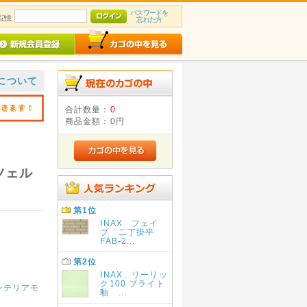
パスワードを
記憶
忘れた方
について
合計数量：
0
商品金額：
0円
ツェル
第1位
INAX フェイ
ブ 二丁掛平
FAB-2...
第2位
INAX リーリッ
ク100 ブライト
ンテリアモ
釉 ...