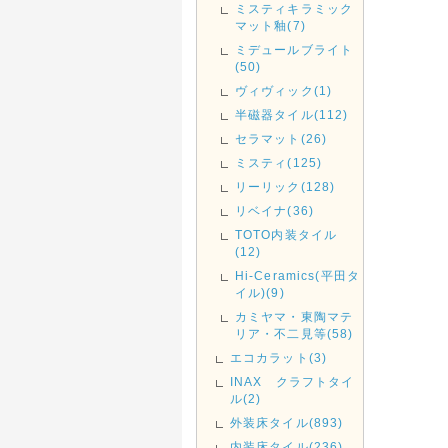
ミスティキラミック
マット釉(7)
ミデュールブライト
(50)
ヴィヴィック(1)
半磁器タイル(112)
セラマット(26)
ミスティ(125)
リーリック(128)
リベイナ(36)
TOTO内装タイル
(12)
Hi-Ceramics(平田タ
イル)(9)
カミヤマ・東陶マテ
リア・不二見等(58)
エコカラット(3)
INAX クラフトタイ
ル(2)
外装床タイル(893)
内装床タイル(236)