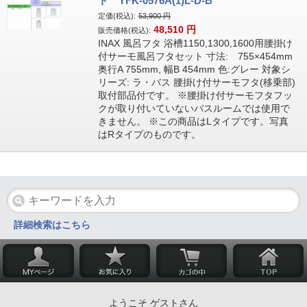
ト YFK-0576A(1)L-D-B
定価(税込):
53,900
円
48,510
円
販売価格(税込):
INAX 風呂フタ 浴槽1150,1300,1600用腰掛け
付サーモ風呂フタセット 寸法: 755×454mm
奥行A 755mm, 幅B 454mm 色:グレー 対象シ
リーズ: ラ・バス 腰掛け付サーモフタ(移乗部)
取付部品付です。 ※腰掛け付サーモフタフッ
クが取り付いていないバスルームでは使用で
きません。 ※この商品はLタイプです。写真
はRタイプのものです。
詳細検索はこちら
ようこそ ゲストさん