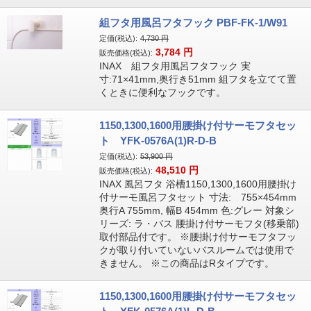
組フタ用風呂フタフック PBF-FK-1/W91
定価(税込):
4,730
円
3,784
円
販売価格(税込):
INAX 組フタ用風呂フタフック 実
寸:71×41mm,奥行き51mm 組フタを立てて置
くときに便利なフックです。
1150,1300,1600用腰掛け付サーモフタセッ
ト YFK-0576A(1)R-D-B
定価(税込):
53,900
円
48,510
円
販売価格(税込):
INAX 風呂フタ 浴槽1150,1300,1600用腰掛け
付サーモ風呂フタセット 寸法: 755×454mm
奥行A 755mm, 幅B 454mm 色:グレー 対象シ
リーズ: ラ・バス 腰掛け付サーモフタ(移乗部)
取付部品付です。 ※腰掛け付サーモフタフッ
クが取り付いていないバスルームでは使用で
きません。 ※この商品はRタイプです。
1150,1300,1600用腰掛け付サーモフタセッ