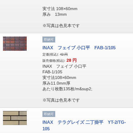
実寸法 108×60mm
厚み 13mm
※写真は色見本です
即納可
INAX フェイブ 小口平 FAB-1/105
定価(税込):
42
円
28
円
販売価格(税込):
INAX フェイブ 小口平
FAB-1/105
実寸法108×60mm
厚み11.0mm厚
あたり枚数135枚/m&sup2;
※写真は色見本です
即納可
INAX テラグレイズ 二丁掛平 YT-2/TG-
105