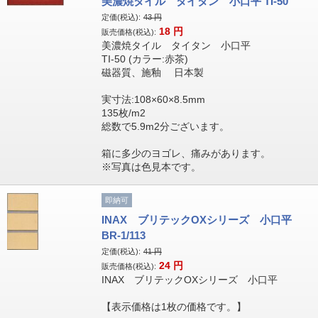
美濃焼タイル タイタン 小口平 TI-50
定価(税込):
43
円
18
円
販売価格(税込):
美濃焼タイル タイタン 小口平
TI-50 (カラー:赤茶)
磁器質、施釉 日本製
実寸法:108×60×8.5mm
135枚/m2
総数で5.9m2分ございます。
箱に多少のヨゴレ、痛みがあります。
※写真は色見本です。
即納可
INAX ブリテックOXシリーズ 小口平
BR-1/113
定価(税込):
41
円
24
円
販売価格(税込):
INAX ブリテックOXシリーズ 小口平
【表示価格は1枚の価格です。】