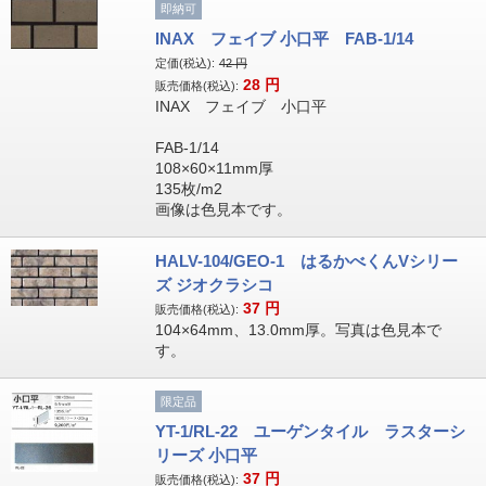
即納可
INAX フェイブ 小口平 FAB-1/14
定価(税込):
42
円
28
円
販売価格(税込):
INAX フェイブ 小口平
FAB-1/14
108×60×11mm厚
135枚/m2
画像は色見本です。
HALV-104/GEO-1 はるかべくんVシリー
ズ ジオクラシコ
37
円
販売価格(税込):
104×64mm、13.0mm厚。写真は色見本で
す。
限定品
YT-1/RL-22 ユーゲンタイル ラスターシ
リーズ 小口平
37
円
販売価格(税込):